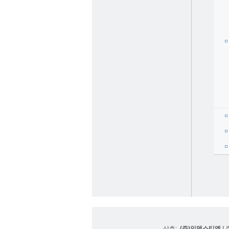
상호:
(주)인덱스티엠
I 