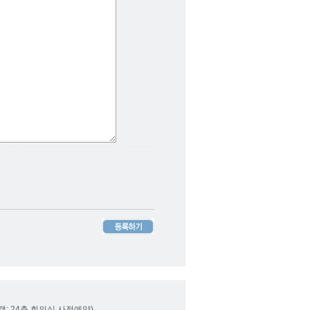
내방객: 24층 회의실 사전예약)