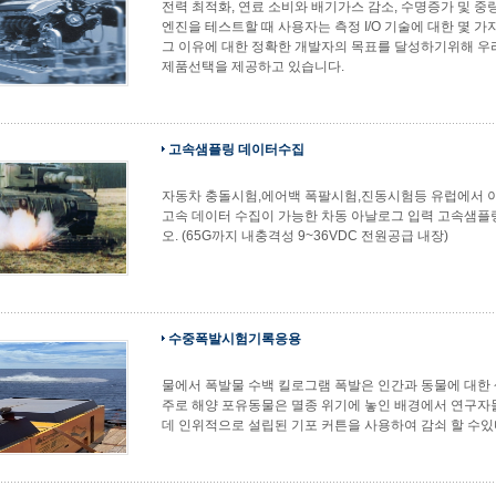
전력 최적화, 연료 소비와 배기가스 감소, 수명증가 및 중
엔진을 테스트할 때 사용자는 측정 I/O 기술에 대한 몇 가
그 이유에 대한 정확한 개발자의 목표를 달성하기위해 우
제품선택을 제공하고 있습니다.
고속샘플링 데이터수집
자동차 충돌시험,에어백 폭팔시험,진동시험등 유럽에서 
고속 데이터 수집이 가능한 차동 아날로그 입력 고속샘
오. (65G까지 내충격성 9~36VDC 전원공급 내장)
수중폭발시험기록응용
물에서 폭발물 수백 킬로그램 폭발은 인간과 동물에 대한 
주로 해양 포유동물은 멸종 위기에 놓인 배경에서 연구자
데 인위적으로 설립된 기포 커튼을 사용하여 감쇠 할 수