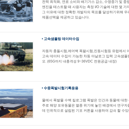
전력 최적화, 연료 소비와 배기가스 감소, 수명증가 및 중
엔진을 테스트할 때 사용자는 측정 I/O 기술에 대한 몇 가
그 이유에 대한 정확한 개발자의 목표를 달성하기위해 우
제품선택을 제공하고 있습니다.
고속샘플링 데이터수집
자동차 충돌시험,에어백 폭팔시험,진동시험등 유럽에서 
고속 데이터 수집이 가능한 차동 아날로그 입력 고속샘
오. (65G까지 내충격성 9~36VDC 전원공급 내장)
수중폭발시험기록응용
물에서 폭발물 수백 킬로그램 폭발은 인간과 동물에 대한 
주로 해양 포유동물은 멸종 위기에 놓인 배경에서 연구자
데 인위적으로 설립된 기포 커튼을 사용하여 감쇠 할 수