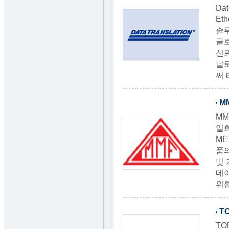
Da
Et
솔
글
신뢰
날로
써
M
MM
일
ME
품의
및 
데이
위를
T
TO