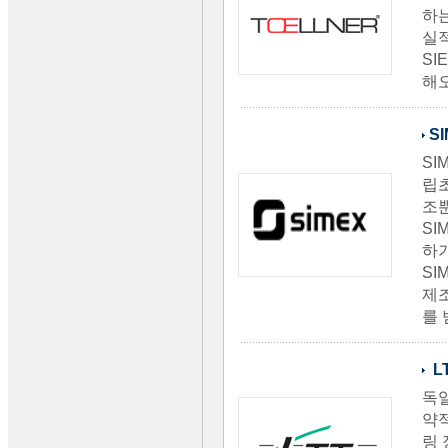
하는
실적
SI
해
S
SI
립초
조
SI
하기
SI
제조
를 
L
독일
약
링