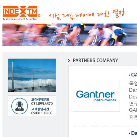
G
독
Da
Dev
연구
GA
자
Da