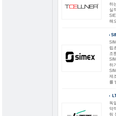
하는
실적
SI
해
S
SI
립초
조
SI
하기
SI
제조
를 
L
독일
약
링