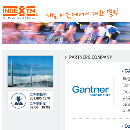
G
독
Da
Dev
연구
GA
자
Da