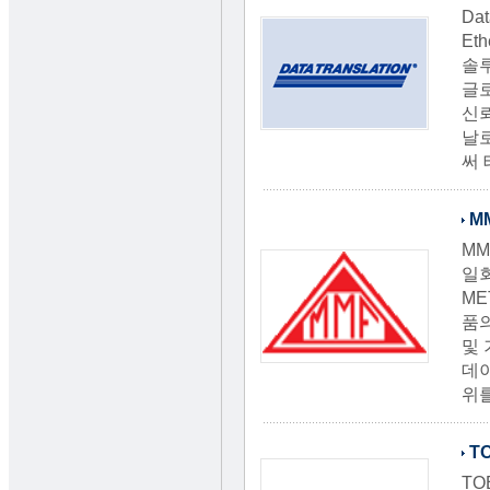
Da
Et
솔
글
신뢰
날로
써
M
MM
일
ME
품의
및 
데이
위를
T
TO