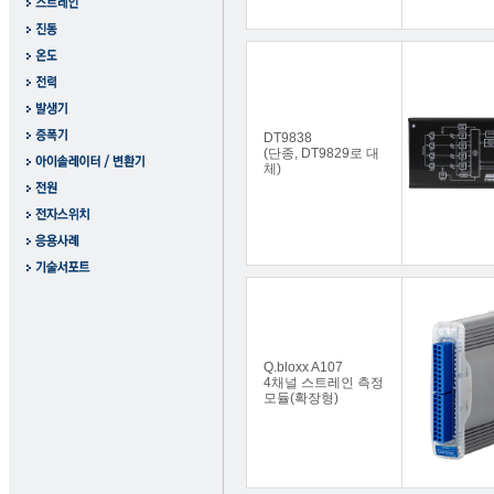
DT9838
(단종, DT9829로 대
체)
Q.bloxx A107
4채널 스트레인 측정
모듈(확장형)