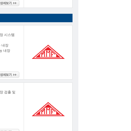
교정 시스템
능 내장
능 내장
장 검출 및