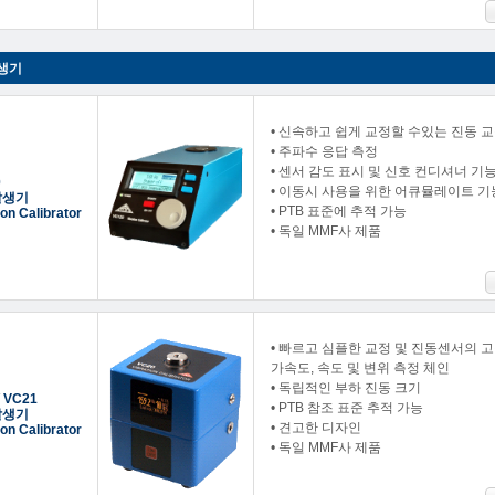
생기
• 신속하고 쉽게 교정할 수있는 진동 
• 주파수 응답 측정
• 센서 감도 표시 및 신호 컨디셔너 기
0
• 이동시 사용을 위한 어큐뮬레이트 기
발생기
• PTB 표준에 추적 가능
ion Calibrator
• 독일 MMF사 제품
• 빠르고 심플한 교정 및 진동센서의 고
가속도, 속도 및 변위 측정 체인
• 독립적인 부하 진동 크기
/ VC21
• PTB 참조 표준 추적 가능
발생기
• 견고한 디자인
ion Calibrator
• 독일 MMF사 제품