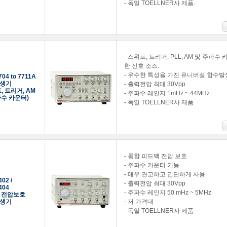
- 독일 TOELLNER사 제품.
- 스위프, 트리거, PLL, AM 및 주파
한 신호 소스.
- 우수한 특성을 가진 유니버설 함수발
704 to 7711A
생기
- 출력전압 최대 30Vpp
, 트리거, AM
- 주파수 레인지 1mHz ~ 44MHz
파수 카운터)
- 독일 TOELLNER사 제품
- 통합 피드백 전압 보호
- 주파수 카운터 기능
- 매우 견고하고 간단하게 사용
02 /
- 출력전압 최대 30Vpp
404
- 주파수 레인지 50 mHz ~ 5MHz
 전압보호
생기
- 저 가격대
- 독일 TOELLNER사 제품