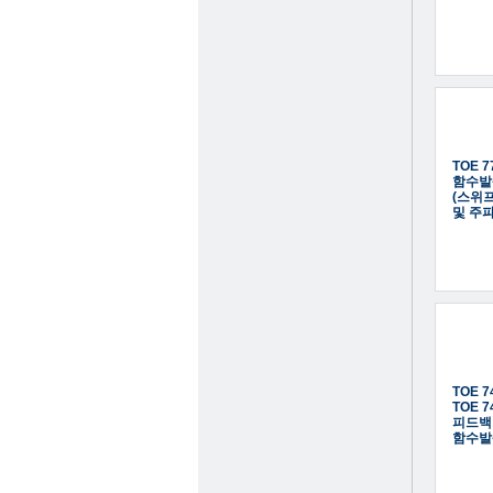
TOE 7
함수발
(스위프
및 주
TOE 74
TOE 7
피드백
함수발