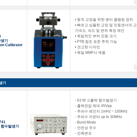
• 동적 교정을 위한 분리 클램핑 장치
• 빠르고 심플한 교정 및 진동센서의 고
가속도, 속도 및 변위 측정 체인
• 독립적인 부하 진동 크기
D
발생기
• PTB 참조 표준 추적 가능
ion Calibrator
• 견고한 디자인
• 독일 MMF사 제품
생기
- 63 W 고출력 함수발생기
- 출력전압 최대 45Vpp
- 주파수 레인지 1mHz ~ 100kHz
- 주파수 카운터 up to 30MHz
741
- Burst Mode
 함수발생기
- 안전성 우수
- 진폭변조