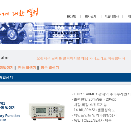
오렌지색 글씨를 클릭하시면 해당 카테고리로 이동합니다.
파형발생기
||
진동 발생기
||
함수 발생기
파형발생기
- 1uHz ~ 40MHz 광대역 주파수레인지
- 출력전압 20mVpp ~ 20Vpp
761
- 내장,외장 스위프기능
파형 발생기
- 14-bit, 80MS/s 샘플링속도
- 백만포인트 임의파형발생기
ary Function
ator
- 독일 TOELLNER사 제품