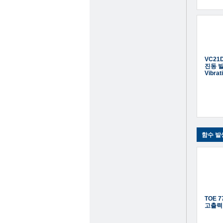
VC21
진동 
Vibrat
함수 발
TOE 7
고출력