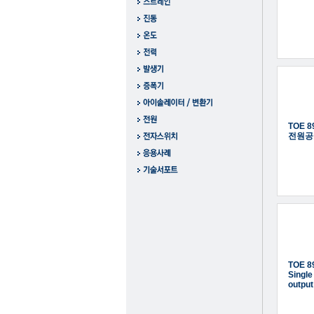
TOE 8
전원공
TOE 
Single
output