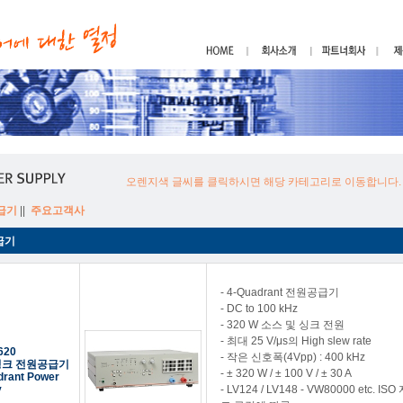
오렌지색 글씨를 클릭하시면 해당 카테고리로 이동합니다.
급기
||
주요고객사
급기
- 4-Quadrant 전원공급기
- DC to 100 kHz
- 320 W 소스 및 싱크 전원
- 최대 25 V/μs의 High slew rate
620
- 작은 신호폭(4Vpp) : 400 kHz
싱크 전원공급기
- ± 320 W / ± 100 V / ± 30 A
drant Power
y
- LV124 / LV148 - VW80000 etc. 