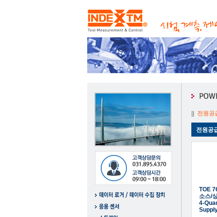
||
전원공
전원공
TOE 7
소스/
4-Qua
Suppl