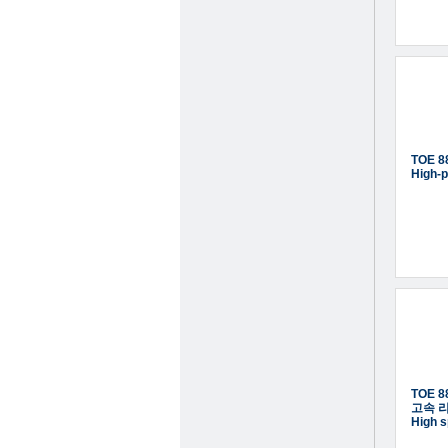
TOE 
High-
TOE 
고속 
High s