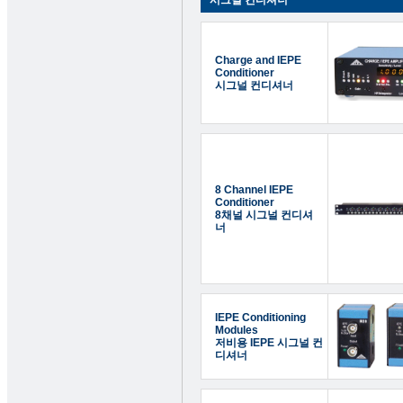
시그널 컨디셔너
Charge and IEPE
Conditioner
시그널 컨디셔너
8 Channel IEPE
Conditioner
8채널 시그널 컨디셔
너
IEPE Conditioning
Modules
저비용 IEPE 시그널 컨
디셔너