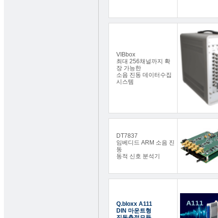
VIBbox
최대 256채널까지 확
장 가능한
소음 진동 데이터수집
시스템
DT7837
임베디드 ARM 소음 진
동
동적 신호 분석기
Q.bloxx A111
DIN 마운트형
진동측정모듈