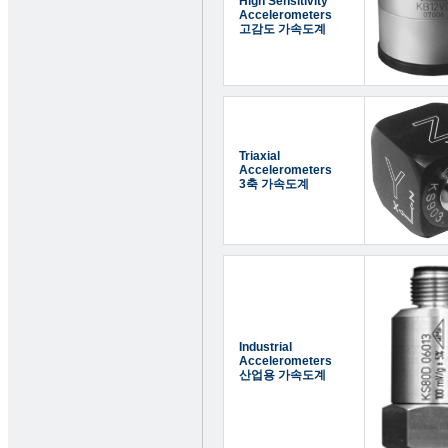
High Sensitivity
Accelerometers
고감도 가속도계
Triaxial
Accelerometers
3축 가속도계
Industrial
Accelerometers
산업용 가속도계