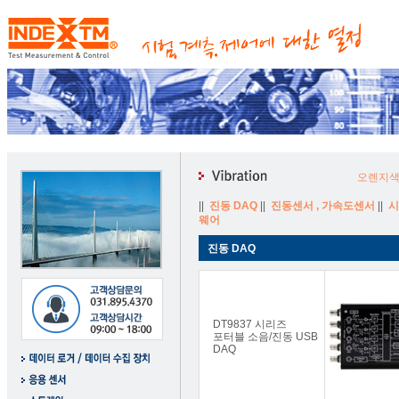
오렌지색
||
진동 DAQ
||
진동센서 , 가속도센서
||
시
웨어
진동 DAQ
DT9837 시리즈
포터블 소음/진동 USB
DAQ