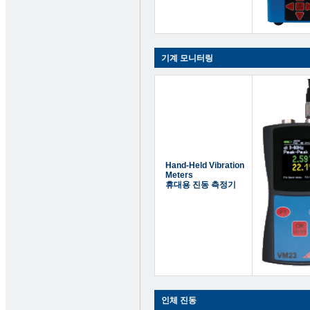
기계 모니터링
Hand-Held Vibration
Meters
휴대용 진동 측정기
인체 진동