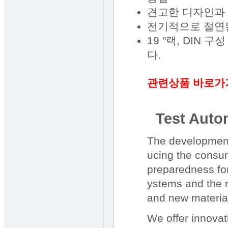
견고한 디자인과 
전기적으로 절연
19 "랙, DIN
다.
관련상품 바로가
Test Auto
The development
ucing the consum
preparedness for
ystems and the r
and new materia
We offer innovati