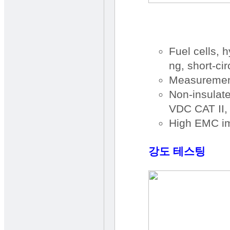
Fuel cells, h
ng, short-cir
Measurement
Non-insulat
VDC CAT II,
High EMC i
강도 테스팅