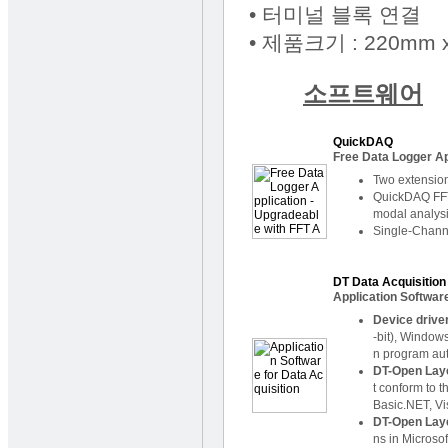
• 터미널 블록 연결
• 제품크기 : 220mm 
소프트웨어
QuickDAQ
Free Data Logger Ap
Two extension
QuickDAQ FFT 
modal analys
Single-Chann
DT Data Acquisitio
Application Software
Device drive
-bit), Windows
n program auto
DT-Open Laye
t conform to 
Basic.NET, Vi
DT-Open Lay
ns in Microso