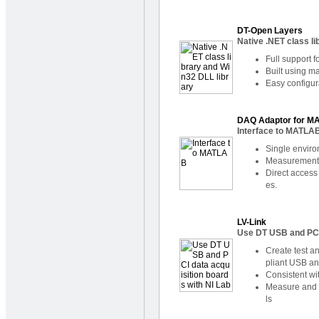
DT-Open Layers
Native .NET class li
Full support 
Built using m
Easy configur
DAQ Adaptor for 
Interface to MATLA
Single environ
Measurement 
Direct access
es.
LV-Link
Use DT USB and PCI
Create test a
pliant USB a
Consistent wi
Measure and c
ls