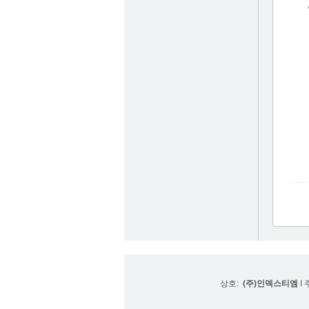
상호:
(주)인덱스티엠
I 