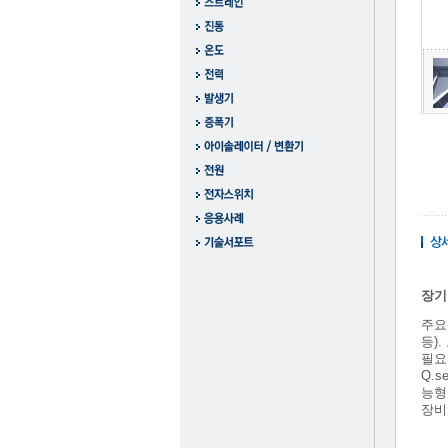
장기
주요
등)
필요
Q.
능형
장비